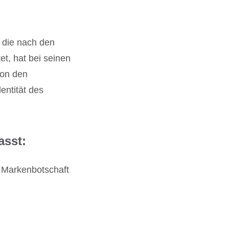
t die nach den
t, hat bei seinen
Von den
entität des
asst:
r Markenbotschaft