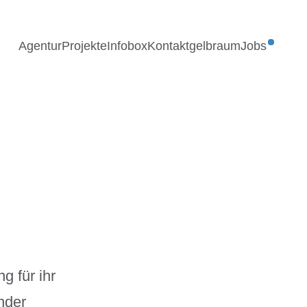
Agentur
Projekte
Infobox
Kontakt
gelbraum
Jobs
g für ihr
nder