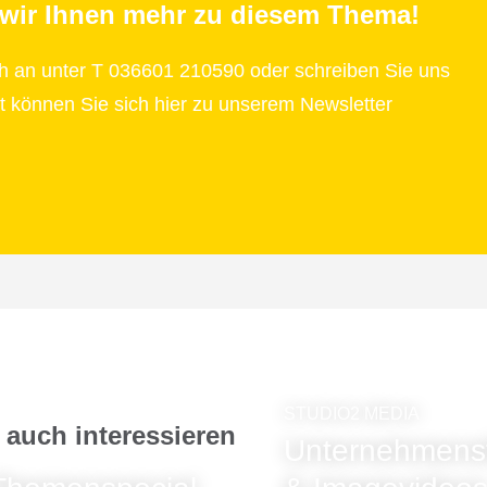
 wir Ihnen mehr zu diesem Thema!
ch an unter T 036601 210590 oder schreiben Sie uns
 können Sie sich hier zu unserem Newsletter
STUDIO2 MEDIA
 auch interessieren
Unternehmensf