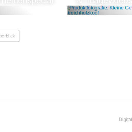
Themenspecial
& Imagevideo
erblick
Digita