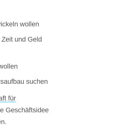
ickeln wollen
 Zeit und Geld
wollen
nsaufbau
suchen
ft für
re Geschäftsidee
en.