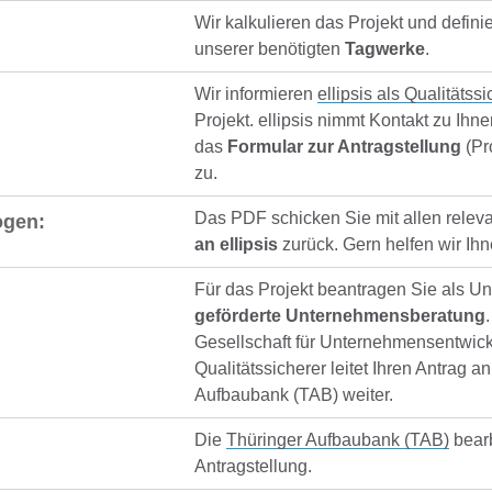
Wir kalkulieren das Projekt und defini
unserer benötigten
Tagwerke
.
Wir informieren
ellipsis als Qualitätss
Projekt. ellipsis nimmt Kontakt zu Ihn
das
Formular zur Antragstellung
(Pr
zu.
Das PDF schicken Sie mit allen relev
ogen:
an ellipsis
zurück. Gern helfen wir Ihn
Für das Projekt beantragen Sie als U
geförderte Unternehmensberatung
Gesellschaft für Unternehmensentwic
Qualitätssicherer leitet Ihren Antrag a
Aufbaubank (TAB) weiter.
Die
Thüringer Aufbaubank (TAB)
bearb
Antragstellung.