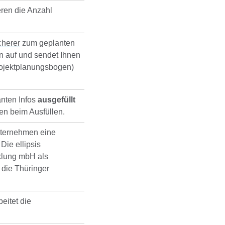
eren die Anzahl
icherer
zum geplanten
en auf und sendet Ihnen
ojektplanungsbogen)
anten Infos
ausgefüllt
en beim Ausfüllen.
nternehmen eine
. Die ellipsis
klung mbH als
n die Thüringer
eitet die