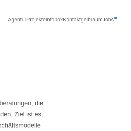
Agentur
Projekte
Infobox
Kontakt
gelbraum
Jobs
vberatungen
, die
en. Ziel ist es,
schäftsmodelle